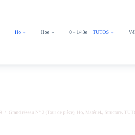
Ho
Hoe
0 – 1/43e
TUTOS
Vé
RÉSEAU Ho – structure et rangement
19
Grand réseau N° 2 (Tour de pièce)
,
Ho
,
Matériel.
,
Structure
,
TUT