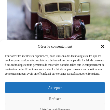
Gérer le consentement
Pour offrir les meilleures expériences, nous utilisons des technologies telles que les
cookies pour stocker et/ou accéder aux informations des appareils. Le fait de consentir
Véhicules
à ces technologies nous permettra de traiter des données telles que le comportement de
navigation ou les ID uniques sur ce site. Le fait de ne pas consentir ou de retirer son
Camions miniatures des années 50 : une superbe
consentement peut avoir un effet négatif sur certaines caractéristiques et fonctions.
collection trouvée en brocante
Découvrez une magnifique collection de camions
Accepter
miniatures d’époque 3 trouvée en brocante : Berliet
GLR, Citroën 55, Type 23 RU et autres modèles
emblématiques des années 50 au 1/87e. Histoire,
Refuser
caractéristiques et anecdotes sur ces véhicules mythiques
du transport français.
Voir les préférences