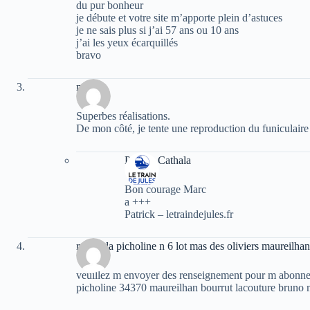
du pur bonheur
je débute et votre site m’apporte plein d’astuces
je ne sais plus si j’ai 57 ans ou 10 ans
j’ai les yeux écarquillés
bravo
marc
Superbes réalisations.
De mon côté, je tente une reproduction du funiculair
Patrick Cathala
Bon courage Marc
a +++
Patrick – letraindejules.fr
rue de la picholine n 6 lot mas des oliviers maureilhan
veuillez m envoyer des renseignement pour m abonner 
picholine 34370 maureilhan bourrut lacouture bruno 