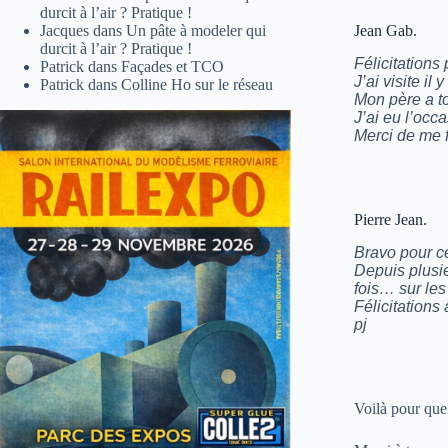
durcit à l’air ? Pratique !
Jacques
dans
Un pâte à modeler qui
Jean Gab.
durcit à l’air ? Pratique !
Félicitations
Patrick
dans
Façades et TCO
J’ai visite il
Patrick
dans
Colline Ho sur le réseau
Mon père a t
J’ai eu l’occa
Merci de me f
Pierre Jean.
Bravo pour ce
Depuis plusie
fois… sur les 
Félicitations 
pj
Voilà pour que