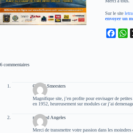
Merci à tous.
Sur le site
letr
envoyer un m
Fa
ce
h
bo
t
ok
6 commentaires
p
Gerard Smeesters
Magnifique site, j’en profite pour envisager de peti
en 1952, heureusement sur modules car j’ai demenag
raymond Angeles
Merci de transmettre votre passion dans les moindres 