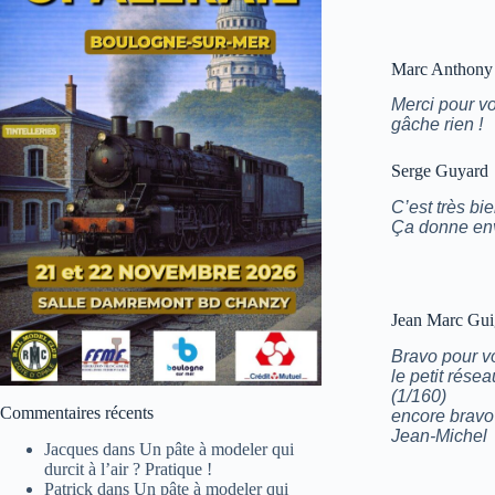
Marc Anthony
Merci pour vo
gâche rien !
Serge Guyard
C’est très bi
Ça donne env
Jean Marc Gui
Bravo pour vot
le petit rése
(1/160)
Commentaires récents
encore bravo
Jean-Michel
Jacques
dans
Un pâte à modeler qui
durcit à l’air ? Pratique !
Patrick
dans
Un pâte à modeler qui