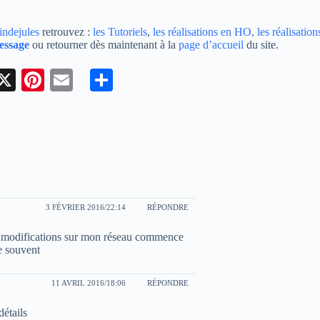
aindejules
retrouvez :
les Tutoriels
,
les réalisations en HO,
les réalisation
essage
ou retourner dès maintenant à la
page d’accueil
du site.
W
X
Pi
E
Pa
a
nt
m
rt
s
er
ail
ag
A
es
er
p
t
3 FÉVRIER 2016/22:14
RÉPONDRE
tes modifications sur mon réseau commence
e souvent
11 AVRIL 2016/18:06
RÉPONDRE
détails