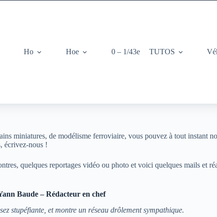
Ho
Hoe
0 – 1/43e
TUTOS
Vé
ins miniatures, de modélisme ferroviaire, vous pouvez à tout instant no
s, écrivez-nous !
ontres, quelques reportages vidéo ou photo et voici quelques mails et ré
ann Baude – Rédacteur en chef
ssez stupéfiante, et montre un réseau drôlement sympathique.