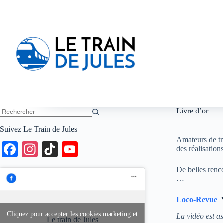
Passer
au
contenu
Livre d’or
Aucun
Suivez Le Train de Jules
résultat
Amateurs de tra
Fa
In
Ti
Y
des réalisation
ce
st
k
ou
De belles renc
bo
ag
T
T
…
ok
ra
ok
ub
Loco-Revue
Y
m
e
Cliquez pour accepter les cookies marketing et
La vidéo est a
Le train de Jules