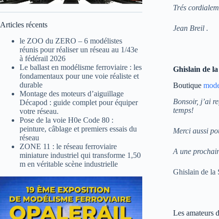
Trés cordialem
Articles récents
Jean Breil .
le ZOO du ZERO – 6 modélistes
réunis pour réaliser un réseau au 1/43e
à fédérail 2026
Le ballast en modélisme ferroviaire : les
Ghislain de l
fondamentaux pour une voie réaliste et
durable
Boutique
model
Montage des moteurs d’aiguillage
Bonsoir, j’ai r
Décapod : guide complet pour équiper
temps!
votre réseau.
Pose de la voie H0e Code 80 :
peinture, câblage et premiers essais du
Merci aussi po
réseau
ZONE 11 : le réseau ferroviaire
A une prochain
miniature industriel qui transforme 1,50
m en véritable scène industrielle
Ghislain de la 
Les amateurs de