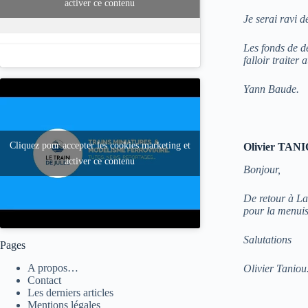
activer ce contenu
Je serai ravi 
Les fonds de dé
falloir traiter 
Yann Baude.
Cliquez pour accepter les cookies marketing et
Olivier TANIO
activer ce contenu
Bonjour,
De retour à La
pour la menuis
Salutations
Pages
A propos…
Olivier Taniou
Contact
Les derniers articles
Mentions légales