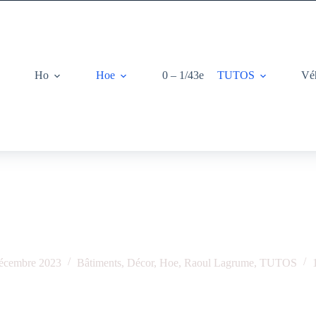
Ho
Hoe
0 – 1/43e
TUTOS
Vé
Maison Ho intégrée au décor
écembre 2023
Bâtiments
,
Décor
,
Hoe
,
Raoul Lagrume
,
TUTOS