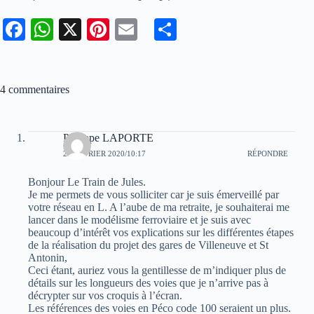
Fa
W
X
Pi
E
Pa
ce
ha
nt
m
rt
bo
ts
er
ail
ag
4 commentaires
ok
A
es
er
pp
t
Philippe LAPORTE
25 FÉVRIER 2020/10:17
RÉPONDRE
Bonjour Le Train de Jules.
Je me permets de vous solliciter car je suis émerveillé par
votre réseau en L. A l’aube de ma retraite, je souhaiterai me
lancer dans le modélisme ferroviaire et je suis avec
beaucoup d’intérêt vos explications sur les différentes étapes
de la réalisation du projet des gares de Villeneuve et St
Antonin,
Ceci étant, auriez vous la gentillesse de m’indiquer plus de
détails sur les longueurs des voies que je n’arrive pas à
décrypter sur vos croquis à l’écran.
Les références des voies en Péco code 100 seraient un plus.