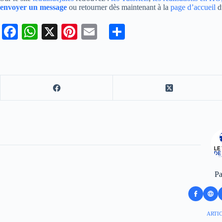
envoyer un message
ou retourner dès maintenant à la
page d’accueil
du
Fa
W
X
Pi
E
Pa
ce
ha
nt
m
rt
bo
ts
er
ail
ag
ok
A
es
er
pp
t
Pa
ARTIC