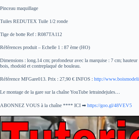
Pinceau maquillage
Tuiles REDUTEX Tuile 1/2 ronde
Tige de botte Ref : R087TA112
Références produit – Echelle 1 : 87 ème (HO)
Dimensions : long.14 cm; profondeur avec la marquise : 7 cm; hauteur 
bois, rhodoïd et contreplaqué de bouleau.
Référence MFGare013. Prix : 27,90 € INFOS :
http://www.boismodel
Le montage de la gare sur la chaîne YouTube letraindejules…
ABONNEZ VOUS à la chaîne **** ICI ➡
https://goo.gl/48VEV5