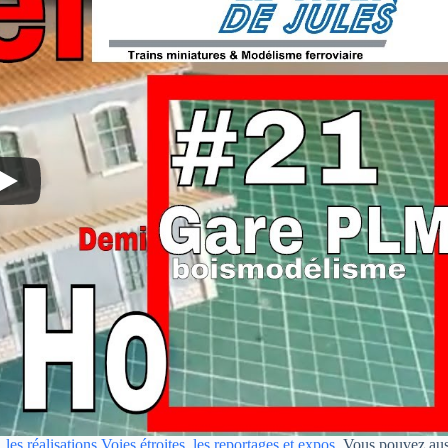
,
les réalisations Voies étroites
,
les reportages et expos
. Vous pouvez aus