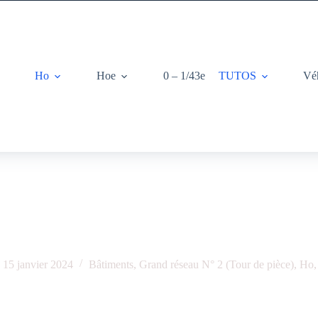
Ho
Hoe
0 – 1/43e
TUTOS
Vé
Demi gare PLM – BoisModélisme
15 janvier 2024
Bâtiments
,
Grand réseau N° 2 (Tour de pièce)
,
Ho