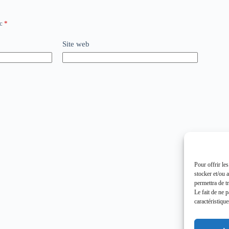
ec
*
Site web
Pour offrir le
stocker et/ou 
permettra de t
Le fait de ne 
caractéristique