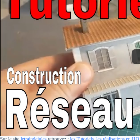
Sur le site
letraindejules
retrouvez :
les Tutoriels
,
les réalisations en HO