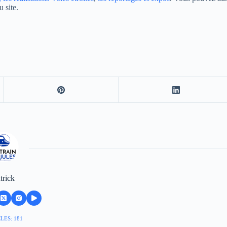
 site.
trick
LES: 181