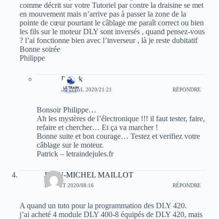
comme décrit sur votre Tutoriel par contre la draisine se met
en mouvement mais n’arrive pas à passer la zone de la
pointe de cœur pourtant le câblage me paraît correct ou bien
les fils sur le moteur DLY sont inversés , quand pensez-vous
? l’ai fonctionne bien avec l’inverseur , là je reste dubitatif
Bonne soirée
Philippe
Patrick
23 AVRIL 2020/21:21
RÉPONDRE
Bonsoir Philippe…
Ah les mystères de l’électronique !!! il faut tester, faire,
refaire et chercher… Et ça va marcher !
Bonne suite et bon courage… Testez et verifiez votre
câblage sur le moteur.
Patrick – letraindejules.fr
JEAN-MICHEL MAILLOT
17 AOÛT 2020/08:16
RÉPONDRE
A quand un tuto pour la programmation des DLY 420.
j’ai acheté 4 module DLY 400-8 équipés de DLY 420, mais