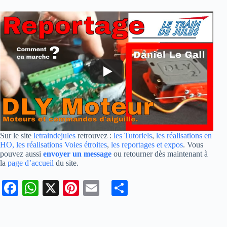
Sur le site
letraindejules
retrouvez :
les Tutoriels
,
les réalisations en
HO,
les réalisations Voies étroites
,
les reportages et expos
. Vous
pouvez aussi
envoyer un message
ou retourner dès maintenant à
la
page d’accueil
du site.
Fa
W
X
Pi
E
Pa
ce
ha
nt
m
rt
bo
ts
er
ail
ag