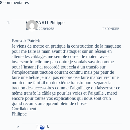
8 commentaires
ok
A
es
er
pp
t
GASPARD Philippe
6 AVRIL 2020/19:58
RÉPONDRE
Bonsoir Patrick
Je viens de mettre en pratique la construction de la maquette
pour me faire la main avant d’attaquer sur un réseau en
attente les câblages me semble correct le moteur avec
inverseur fonctionne par contre je voulais savoir comme
pour l’instant j’ai raccordé tout cela à un transfo sur
l’emplacement traction courant continu mais par peur de
faire une bêtise je n’ai pas encore osé faire manœuvrer une
motrice me faut -il un deuxième transfo pour séparer la
traction des accessoires comme l’aiguillage ou laisser sur ce
même transfo le câblage pour les voies et l’aiguille , merci
encore pour toutes vos explications qui nous sont d’un
grand recours on apprend plein de choses
Cordialement
Philippe
Patrick